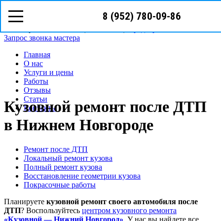
8 (952) 780-09-86
8 (952)
780-09-86
телефон в г. Нижний Новгород
Режим работы: с пн-вс (09
00
- 18
00
)
Предварительная запись
Запрос звонка мастера
Главная
О нас
Услуги и цены
Работы
Отзывы
Статьи
Кузовной ремонт после ДТП
Контакты
в Нижнем Новгороде
Ремонт после ДТП
Локальный ремонт кузова
Полный ремонт кузова
Восстановление геометрии кузова
Покрасочные работы
Планируете
кузовной ремонт своего автомобиля после
ДТП
? Воспользуйтесь
центром кузовного ремонта
«Кузовной — Нижний Новгород»
. У нас вы найдете все