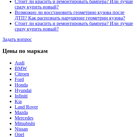
Стоит ли красить и ремонтировать бампера? Или лучше
сразу купить новый?
Возможно ли восстановить геометрию кузова после
ДТП? Как распознать нарушение геометрии кузова?
Стоит ли красить и ремонтировать бампера? Или лучше
сразу купить новый?
Задать вопрос
Цены по маркам
Audi
BMW
Citroen
Ford
Honda
Hyundai
Infiniti
Kia
Land Rover
Mazda
Mercedes
Mitsubishi
Nissan
Opel