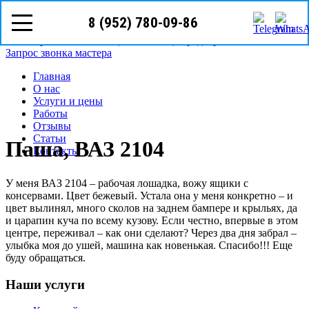
8 (952) 780-09-86
8 (952)
780-09-86
телефон в г. Нижний Новгород
Режим работы: с пн-вс (09
00
- 18
00
)
Предварительная запись
Запрос звонка мастера
Главная
О нас
Услуги и цены
Работы
Отзывы
Статьи
Паша, ВАЗ 2104
Контакты
У меня ВАЗ 2104 – рабочая лошадка, вожу ящики с
консервами. Цвет бежевый. Устала она у меня конкретно – и
цвет вылинял, много сколов на заднем бампере и крыльях, да
и царапин куча по всему кузову. Если честно, впервые в этом
центре, переживал – как они сделают? Через два дня забрал –
улыбка моя до ушей, машина как новенькая. Спасибо!!! Еще
буду обращаться.
Наши услуги